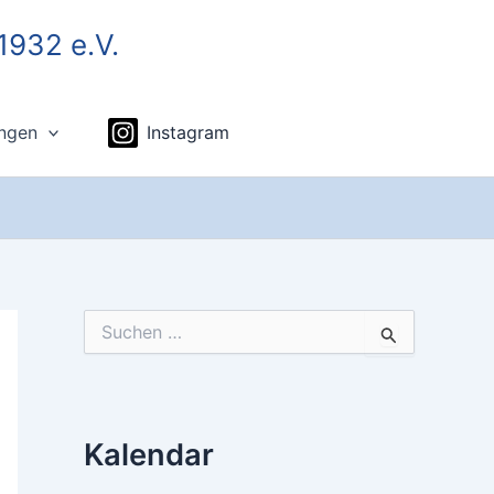
1932 e.V.
ungen
Instagram
S
u
c
h
e
n
Kalendar
n
a