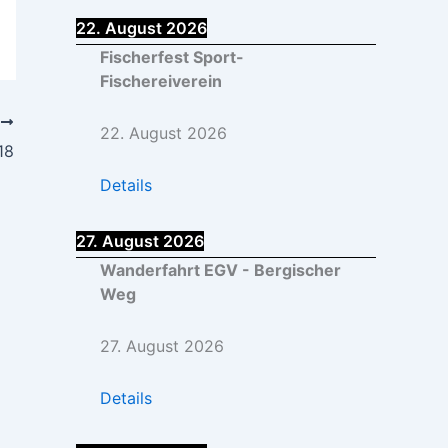
c
22. August 2026
h
:
Fischerfest Sport-
Fischereiverein
R
22. August 2026
18
Details
27. August 2026
Wanderfahrt EGV - Bergischer
Weg
27. August 2026
Details