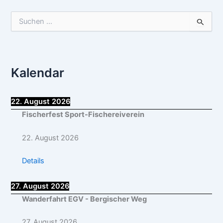
S
u
c
h
e
Kalendar
n
n
a
c
22. August 2026
h
Fischerfest Sport-Fischereiverein
:
22. August 2026
Details
27. August 2026
Wanderfahrt EGV - Bergischer Weg
27. August 2026